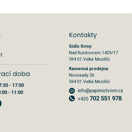
s
Kontakty
Sídlo firmy:
Nad Kunšovcem 1429/17
kt
594 01 Velké Meziříčí
Kamenná prodejna:
rací doba
Novosady 26
594 01 Velké Meziříčí
7:30 - 17:00
info@papirnictvivm.cz
8:00 - 11:00
702 551 978
+420