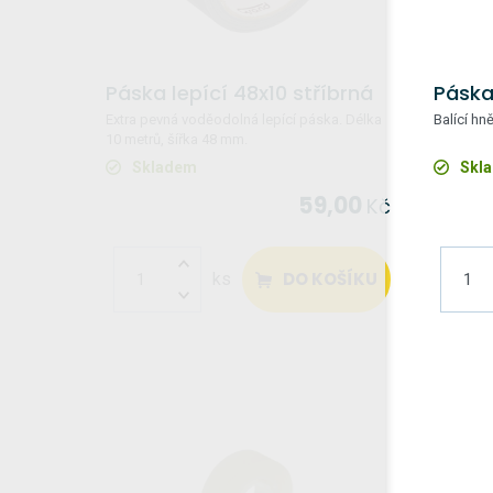
Páska lepící 48x10 stříbrná
Páska
Extra pevná voděodolná lepící páska. Délka
Balící hn
10 metrů, šířka 48 mm.
Skladem
Skl
59,00
Kč
DO KOŠÍKU
ks