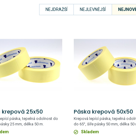
NEJDRAŽŠÍ
NEJLEVNĚJŠÍ
NEJNOVĚ
 krepová 25x50
Páska krepová 50x50
epící páska, tepelná odolnost do
Krepová lepící páska, tepelná odol
 pásky 25 mm, délka 50 m.
do 65°, šíře pásky 50 mm, délka 50
adem
Skladem