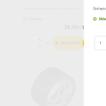
Čirá lepící páska šířka 38 mm, délka 66 m.
Čirá lepí
Skladem
Skl
28,00
Kč
DO KOŠÍKU
ks