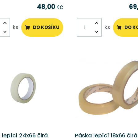
48,00
69
Kč
DO KOŠÍKU
DO K
ks
ks
 lepící 24x66 čirá
Páska lepící 18x66 čirá