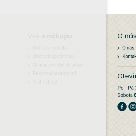
Vše
o nákupu
O ná
Doprava a platba
O nás
Obchodní podmínky
Konta
Ochrana osobních údajů
Reklamační protokol
Oteví
Vrátit zboží
Po - Pá
Sobota