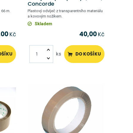
Concorde
a 66 m.
Plastový odvíječ z transparentního materiálu
a kovovým nožíkem.
Skladem
,00
40,00
Kč
Kč
OŠÍKU
DO KOŠÍKU
ks