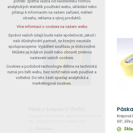
potřeb: zpětná vazba od návštěvníků formou
analytických statistik používání webu, ukládání nebo
udržení kontextu stránek (session):
přístup k informacím na vašem zařízení, měření
případná přihlášení, volby jazyka, apod.
obsahu, reklama a vývoj produktů.
Volitelná cookies
Více informací o cookies na našem webu
analytická pro anonymizované
vyhodnocení návštěvnosti
Správci vašich údajů bude naše společnost, jakož i
naši důvěryhodní partneři, se kterými neustále
marketingová cookies (Google)
spolupracujeme. Vyjádření souhlasu je dobrovolné.
Více informací o cookies na našem webu
Můžete jej kdykoli zrušit nebo obnovit změnou
nastavení vašich cookies.
Cookies a podobné technologie dělíme na technická:
Přijmout všechny cookies
nutná pro běh webu, bez nichž nelze web používat a
volitelná. Do této části spadají analytická a
Odmítnout vše
marketingová cookies.
Páska krepová 15x50
Páska
Krepová lepící páska, tepelná odolnost do
Krepová l
65°, šíře pásky 15 mm, délka 50 m.
65°, šíře
Skladem
Skl