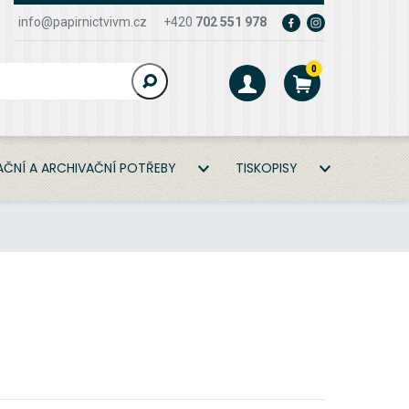
info@papirnictvivm.cz
+420
702 551 978
0
ČNÍ A ARCHIVAČNÍ POTŘEBY
TISKOPISY