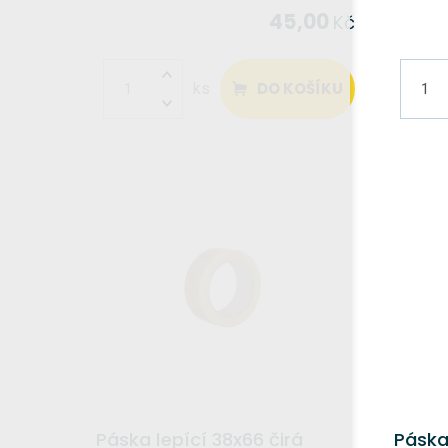
45,00
Kč
DO KOŠÍKU
ks
Páska lepící 38x66 čirá
Páska