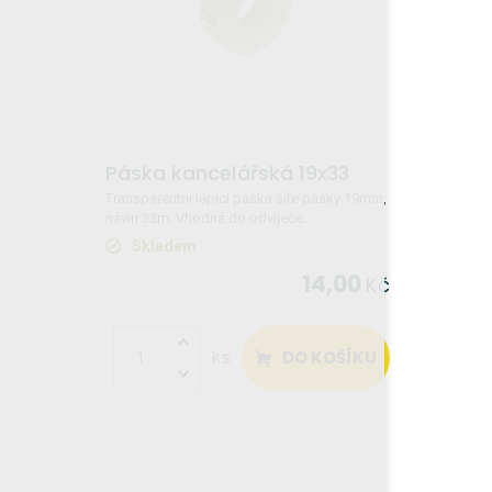
Páska kancelářská 19x33
Transparentní lepící páska šíře pásky 19mm,
návin 33m. Vhodná do odvíječe.
Skladem
14,00
Kč
DO KOŠÍKU
ks