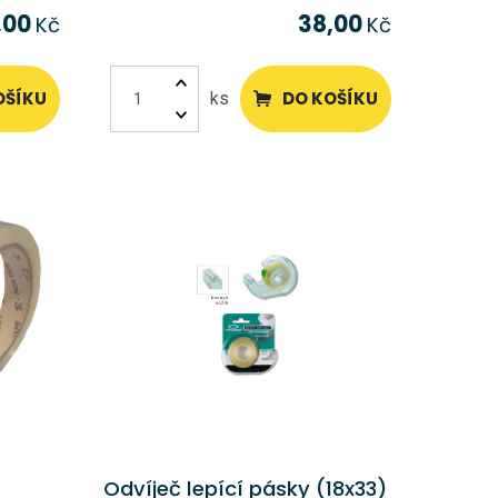
,00
38,00
Kč
Kč
OŠÍKU
DO KOŠÍKU
ks
Odvíječ lepící pásky (18x33)