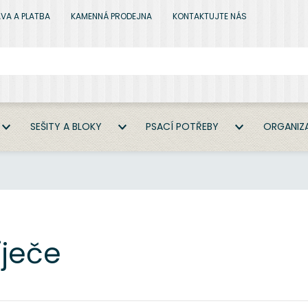
VA A PLATBA
KAMENNÁ PRODEJNA
KONTAKTUJTE NÁS
SEŠITY A BLOKY
PSACÍ POTŘEBY
ORGANIZA
íječe