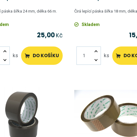
cí páska šířka 24 mm, délka 66 m.
Čirá lepící páska šířka 18 mm, délk
adem
Skladem
25,00
15
Kč
DO KOŠÍKU
DO K
ks
ks