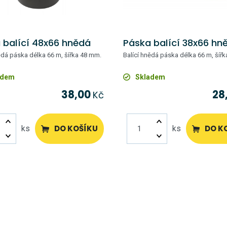
 balící 48x66 hnědá
Páska balící 38x66 hn
ědá páska délka 66 m, šířka 48 mm.
Balící hnědá páska délka 66 m, šíř
adem
Skladem
38,00
28
Kč
DO KOŠÍKU
DO K
ks
ks