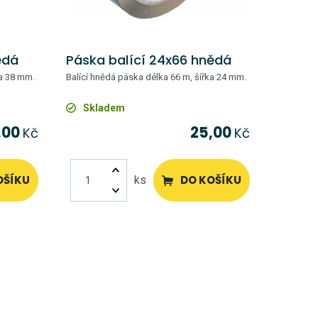
ědá
Páska balící 24x66 hnědá
ka 38 mm.
Balící hnědá páska délka 66 m, šířka 24 mm.
Skladem
,00
25,00
Kč
Kč
OŠÍKU
DO KOŠÍKU
ks