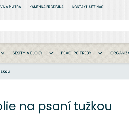
VA A PLATBA
KAMENNÁ PRODEJNA
KONTAKTUJTE NÁS
SEŠITY A BLOKY
PSACÍ POTŘEBY
ORGANIZA
tužkou
ólie na psaní tužkou