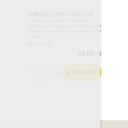
Folie pro psaní tužkou A4
Pomůcka pro školáky. Do folie lze vložit
předlohu, dle níž se pak učí děti psát. Na folii
se píše obyčejnou tužkou a následně lze vše
vygumovat.
Skladem
22,00
Kč
DO KOŠÍKU
ks