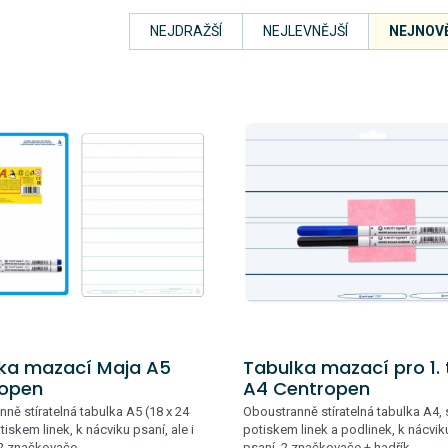
NEJDRAŽŠÍ
NEJLEVNĚJŠÍ
NEJNOVĚ
ka mazací Maja A5
Tabulka mazací pro 1. 
open
A4 Centropen
ně stíratelná tabulka A5 (18 x 24
Oboustranně stíratelná tabulka A4, 
tiskem linek, k nácviku psaní, ale i
potiskem linek a podlinek, k nácvik
 2 značkovače.
psaní, 2 značkovače + hadřík.