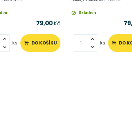
adem
Skladem
79,00
79
Kč
DO KOŠÍKU
DO K
ks
ks