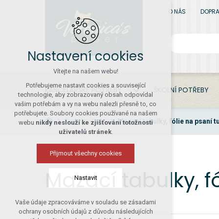
O NÁS
DOPRA
Nastavení cookies
Vítejte na našem webu!
Potřebujeme nastavit cookies a související
KANCELÁŘSKÉ POTŘEBY
ŠKOLNÍ POTŘEBY
technologie, aby zobrazovaný obsah odpovídal
vašim potřebám a vy na webu nalezli přesně to, co
potřebujete. Soubory cookies používané na našem
Školní potřeby
Mazací tabulky, fólie na psaní 
webu
nikdy neslouží ke zjišťování totožnosti
uživatelů stránek
.
Přijmout všechny cookies
Mazací tabulky, f
Nastavit
Vaše údaje zpracováváme v souladu se zásadami
Technická cookies
ochrany osobních údajů z důvodu následujících
nutná pro provozování webu