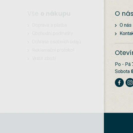
Vše
o nákupu
O ná
Doprava a platba
O nás
Obchodní podmínky
Konta
Ochrana osobních údajů
Reklamační protokol
Oteví
Vrátit zboží
Po - Pá
Sobota