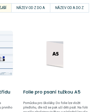
JŠÍ
NÁZEV OD Z DO A
NÁZEV OD A DO Z
třídu
Folie pro psaní tužkou A5
s
Pomůcka pro školáky. Do folie lze vložit
u prvního
předlohu, dle níž se pak učí děti psát. Na folii
se píše obyčejnou tužkou a následně lze vše