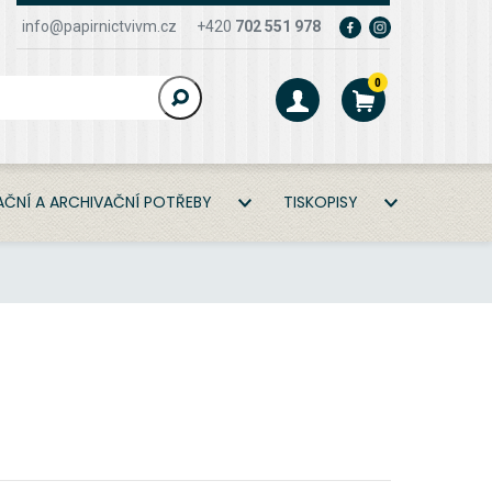
info@papirnictvivm.cz
+420
702 551 978
0
ČNÍ A ARCHIVAČNÍ POTŘEBY
TISKOPISY