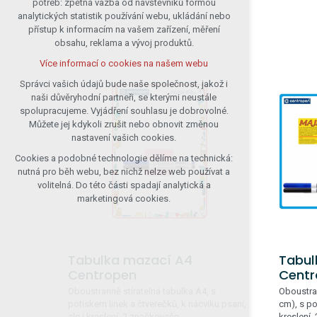
potřeb: zpětná vazba od návštěvníků formou
analytických statistik používání webu, ukládání nebo
udržení kontextu stránek (session):
přístup k informacím na vašem zařízení, měření
případná přihlášení, volby jazyka, apod.
obsahu, reklama a vývoj produktů.
Volitelná cookies
Více informací o cookies na našem webu
analytická pro anonymizované
vyhodnocení návštěvnosti
Správci vašich údajů bude naše společnost, jakož i
naši důvěryhodní partneři, se kterými neustále
marketingová cookies (Google)
spolupracujeme. Vyjádření souhlasu je dobrovolné.
Více informací o cookies na našem webu
Můžete jej kdykoli zrušit nebo obnovit změnou
nastavení vašich cookies.
Cookies a podobné technologie dělíme na technická:
Přijmout všechny cookies
nutná pro běh webu, bez nichž nelze web používat a
volitelná. Do této části spadají analytická a
Odmítnout vše
marketingová cookies.
Tabulka mazací A4
Tabul
Centropen
Centr
Oboustranně stíratelná tabulka A4, s
Oboustran
potiskem linek a čtverečků, k nácviku psaní,
cm), s po
ale i kreslení, 2 značkovače.
kreslení,