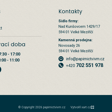
s
Kontakty
Sídlo firmy:
Nad Kunšovcem 1429/17
kt
594 01 Velké Meziříčí
Kamenná prodejna:
rací doba
Novosady 26
594 01 Velké Meziříčí
7:30 - 17:00
info@papirnictvivm.cz
8:00 - 11:00
702 551 978
+420
© Copyright 2026 papirnictvivm.cz
Vytvořil xart.cz