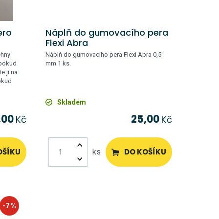
ero
Náplň do gumovacího pera
Flexi Abra
chny
Náplň do gumovacího pera Flexi Abra 0,5
 pokud
mm 1 ks.
e ji na
okud
Skladem
,00
25,00
Kč
Kč
OŠÍKU
DO KOŠÍKU
ks
-7 %