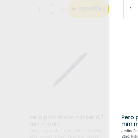
DO KOŠÍKU
ks
Pero pilot frixion clicker 0,7
Pero p
mm modré
mm m
Jedinečný výrobek v provedení bez víčku.
Jedinečný
Stačí kliknout a psát! Speciální inkoust -
Stačí kli