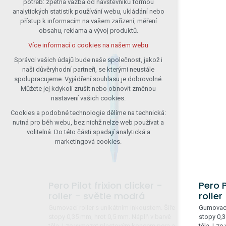
potřeb: zpětná vazba od návštěvníků formou
analytických statistik používání webu, ukládání nebo
udržení kontextu stránek (session):
přístup k informacím na vašem zařízení, měření
případná přihlášení, volby jazyka, apod.
obsahu, reklama a vývoj produktů.
Volitelná cookies
Více informací o cookies na našem webu
analytická pro anonymizované
vyhodnocení návštěvnosti
Správci vašich údajů bude naše společnost, jakož i
naši důvěryhodní partneři, se kterými neustále
marketingová cookies (Google)
spolupracujeme. Vyjádření souhlasu je dobrovolné.
Více informací o cookies na našem webu
Můžete jej kdykoli zrušit nebo obnovit změnou
nastavení vašich cookies.
Cookies a podobné technologie dělíme na technická:
Přijmout všechny cookies
nutná pro běh webu, bez nichž nelze web používat a
volitelná. Do této části spadají analytická a
Odmítnout vše
marketingová cookies.
Pero Pilot frixion clicker -
Pero P
roller - světle modrá
roller
Gumovací roller s unikátním inkoustem. Šíře
Gumovací 
stopy 0,35 mm, hrot 0,5 mm. Náplň v barvě
stopy 0,3
těla. Lze vymazat plastovým koncem pera a
těla. Lz