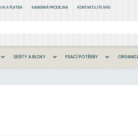
VA A PLATBA
KAMENNÁ PRODEJNA
KONTAKTUJTE NÁS
SEŠITY A BLOKY
PSACÍ POTŘEBY
ORGANIZA