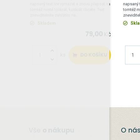
napsaný text lze vymazat a znovu přepsat na
napsaný t
tomtéž místě tolikrát, kolikrát chcete. Text
tomtéž mís
zneviditelníte zahřátím na…
znevidite
Skladem
Skl
79,00
Kč
DO KOŠÍKU
ks
Vše
o nákupu
O ná