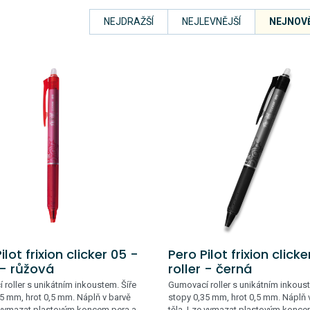
NEJDRAŽŠÍ
NEJLEVNĚJŠÍ
NEJNOVĚ
ilot frixion clicker 05 -
Pero Pilot frixion click
 - růžová
roller - černá
roller s unikátním inkoustem. Šíře
Gumovací roller s unikátním inkoust
5 mm, hrot 0,5 mm. Náplň v barvě
stopy 0,35 mm, hrot 0,5 mm. Náplň 
e vymazat plastovým koncem pera a
těla. Lze vymazat plastovým konce