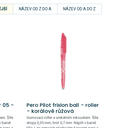
JŠÍ
NÁZEV OD Z DO A
NÁZEV OD A DO Z
er 05 -
Pero Pilot frixion ball - roller
- korálově růžová
em. Šíře
Gumovací roller s unikátním inkoustem. Šíře
v barvě
stopy 0,35 mm, hrot 0,7 mm. Náplň v barvě
m pera a
těla. Lze vymazat plastovým koncem pera a