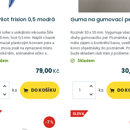
ilot frixion 0,5 modrá
Guma na gumovací p
roller s unikátním inkouste Šíře
Rozměr 30 x 55 mm. Vygumuje vše
5 mm, hrot 0,5 mm. Náplň v barvě
druhy gumovacího per. Poznámka:
vymazat plastovým koncem pera a
máte zájem o konkrétní barvu, uveďt
 znovu psát na vymazané místo.
konci objednávky do poznámek. P
cké tělo, snímatelné víčko s…
bude skladem rádi Vám ji pošleme.
adem
Skladem
79,00
30
Kč
DO KOŠÍKU
DO K
ks
ks
SLEVA
-7 %