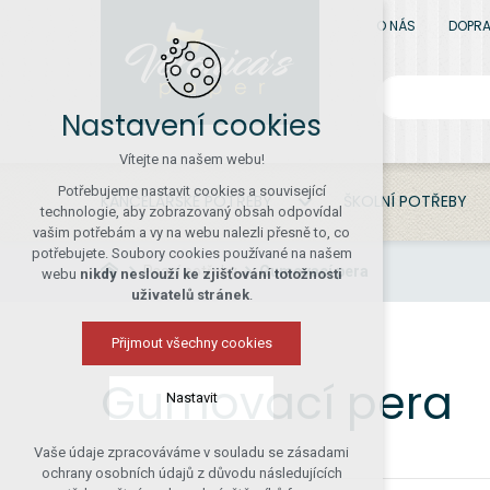
O NÁS
DOPRA
Nastavení cookies
Vítejte na našem webu!
Potřebujeme nastavit cookies a související
KANCELÁŘSKÉ POTŘEBY
ŠKOLNÍ POTŘEBY
technologie, aby zobrazovaný obsah odpovídal
vašim potřebám a vy na webu nalezli přesně to, co
potřebujete. Soubory cookies používané na našem
Psací potřeby
Gumovací pera
webu
nikdy neslouží ke zjišťování totožnosti
uživatelů stránek
.
Přijmout všechny cookies
Gumovací pera
Nastavit
Vaše údaje zpracováváme v souladu se zásadami
Technická cookies
ochrany osobních údajů z důvodu následujících
nutná pro provozování webu