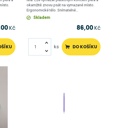
místo.
okamžitě znovu psát na vymazané místo.
Ergonomické tělo. Snímatelné…
Skladem
,00
86,00
Kč
Kč
OŠÍKU
DO KOŠÍKU
ks