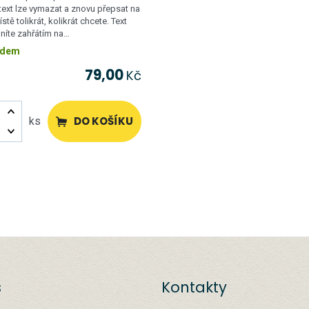
ext lze vymazat a znovu přepsat na
tě tolikrát, kolikrát chcete. Text
lníte zahřátím na…
adem
79,00
Kč
DO KOŠÍKU
ks
s
Kontakty