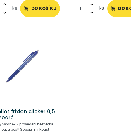
DO KOŠÍKU
DO K
ks
ks
ilot frixion clicker 0,5
odré
 výrobek v provedení bez víčka.
knout a psát! Speciální inkoust -