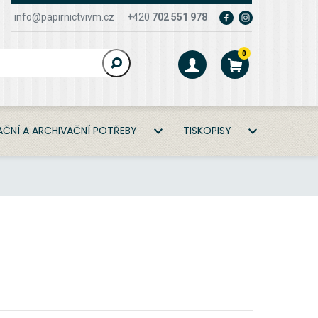
info@papirnictvivm.cz
+420
702 551 978
0
ČNÍ A ARCHIVAČNÍ POTŘEBY
TISKOPISY