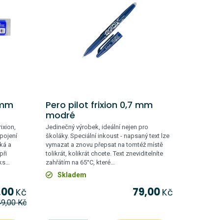
5 mm
Pero pilot frixion 0,7 mm
modré
ixion,
Jedinečný výrobek, ideální nejen pro
spojení
školáky. Speciální inkoust - napsaný text lze
ká a
vymazat a znovu přepsat na tomtéž místě
při
tolikrát, kolikrát chcete. Text zneviditelníte
 ks…
zahřátím na 65°C, které…
Skladem
,00
79,00
Kč
Kč
49,00
Kč