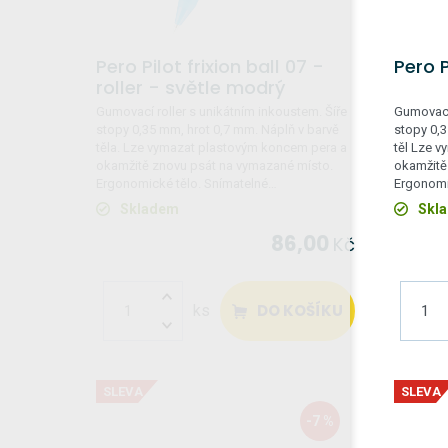
Pero Pilot frixion ball 07 -
Pero P
roller - světle modrý
Gumovací roller s unikátním inkoustem. Šíře
Gumovací 
stopy 0,35 mm, hrot 0,7 mm. Náplň v barvě
stopy 0,3
těla. Lze vymazat plastovým koncem pera a
těl Lze 
okamžitě znovu psát na vymazané místo.
okamžitě
Ergonomické tělo. Snímatelné…
Ergonomi
Skladem
Skl
86,00
Kč
DO KOŠÍKU
ks
SLEVA
SLEVA
-7 %