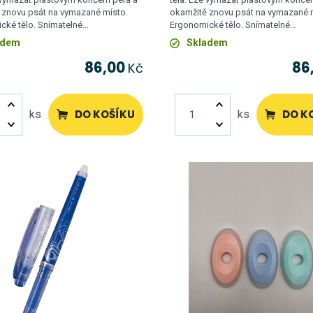
 znovu psát na vymazané místo.
okamžitě znovu psát na vymazané 
cké tělo. Snímatelné…
Ergonomické tělo. Snímatelné…
adem
Skladem
86,00
86
Kč
DO KOŠÍKU
DO K
ks
ks