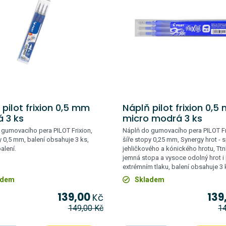
pilot frixion 0,5 mm
Náplň pilot frixion 0,
 3 ks
micro modrá 3 ks
 gumovacího pera PILOT Frixion,
Náplň do gumovacího pera PILOT Fr
y 0,5 mm, balení obsahuje 3 ks,
šíře stopy 0,25 mm, Synergy hrot - 
alení.
jehličkového a kónického hrotu, Ttn
jemná stopa a vysoce odolný hrot i 
extrémním tlaku, balení obsahuje 3
adem
Skladem
139,00
139
Kč
149,00
Kč
1