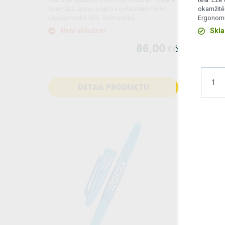
okamžitě znovu psát na vymazané místo.
okamžitě
Ergonomické tělo. Snímatelné…
Ergonomi
Není skladem
Skl
86,00
Kč
DETAIL PRODUKTU