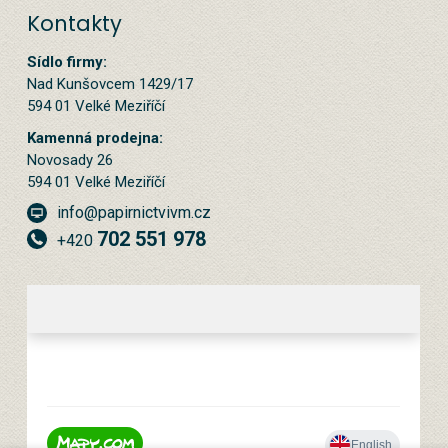
Kontakty
Sídlo firmy:
Nad Kunšovcem 1429/17
594 01 Velké Meziříčí
Kamenná prodejna:
Novosady 26
594 01 Velké Meziříčí
info@papirnictvivm.cz
702 551 978
+420