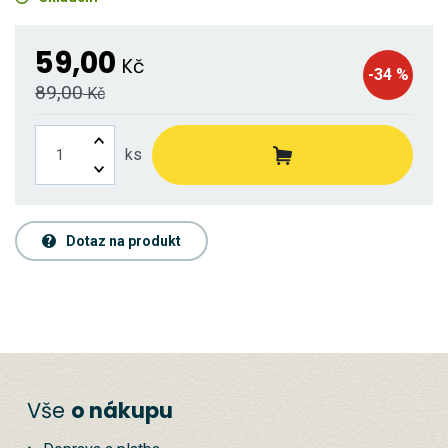
59,00
Kč
-34 %
89,00
Kč
ks
Dotaz na produkt
Vše
o nákupu