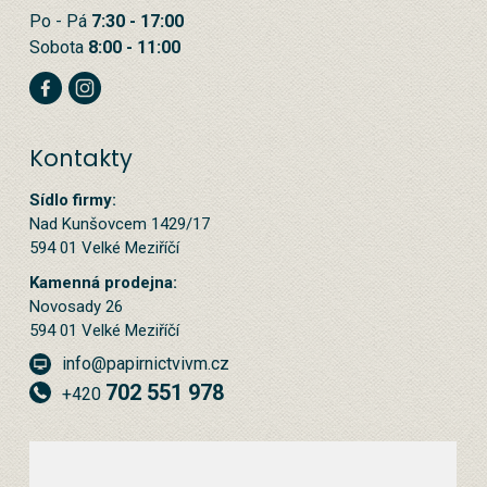
Po - Pá
7:30 - 17:00
Sobota
8:00 - 11:00
Kontakty
Sídlo firmy:
Nad Kunšovcem 1429/17
594 01 Velké Meziříčí
Kamenná prodejna:
Novosady 26
594 01 Velké Meziříčí
info@papirnictvivm.cz
702 551 978
+420