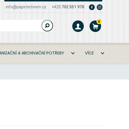
info@papirnictvivm.cz
+420
702 551 978
0
NIZAČNÍ A ARCHIVAČNÍ POTŘEBY
VÍCE