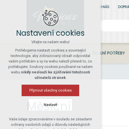
O NÁS
DOPRA
Nastavení cookies
Vítejte na našem webu!
Potřebujeme nastavit cookies a související
KANCELÁŘSKÉ POTŘEBY
ŠKOLNÍ POTŘEBY
technologie, aby zobrazovaný obsah odpovídal
vašim potřebám a vy na webu nalezli přesně to, co
potřebujete. Soubory cookies používané na našem
Diáře 2023
Měsíční
webu
nikdy neslouží ke zjišťování totožnosti
uživatelů stránek
.
Přijmout všechny cookies
Měsíční
Nastavit
Vaše údaje zpracováváme v souladu se zásadami
Technická cookies
ochrany osobních údajů z důvodu následujících
nutná pro provozování webu