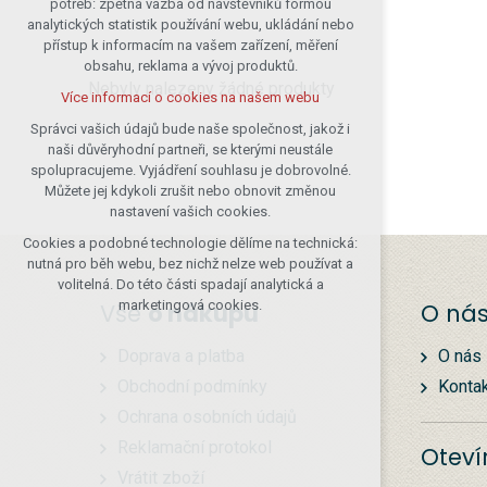
potřeb: zpětná vazba od návštěvníků formou
analytických statistik používání webu, ukládání nebo
udržení kontextu stránek (session):
přístup k informacím na vašem zařízení, měření
případná přihlášení, volby jazyka, apod.
obsahu, reklama a vývoj produktů.
Volitelná cookies
Nebyly nalezeny žádné produkty
Více informací o cookies na našem webu
analytická pro anonymizované
vyhodnocení návštěvnosti
Správci vašich údajů bude naše společnost, jakož i
naši důvěryhodní partneři, se kterými neustále
marketingová cookies (Google)
spolupracujeme. Vyjádření souhlasu je dobrovolné.
Více informací o cookies na našem webu
Můžete jej kdykoli zrušit nebo obnovit změnou
nastavení vašich cookies.
Cookies a podobné technologie dělíme na technická:
Přijmout všechny cookies
nutná pro běh webu, bez nichž nelze web používat a
volitelná. Do této části spadají analytická a
Odmítnout vše
marketingová cookies.
Vše
o nákupu
O ná
Doprava a platba
O nás
Obchodní podmínky
Konta
Ochrana osobních údajů
Reklamační protokol
Oteví
Vrátit zboží