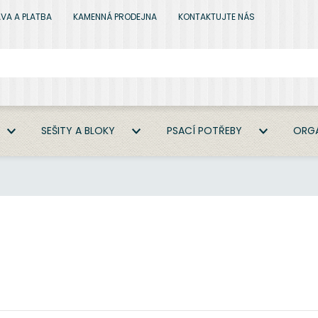
VA A PLATBA
KAMENNÁ PRODEJNA
KONTAKTUJTE NÁS
SEŠITY A BLOKY
PSACÍ POTŘEBY
ORGA