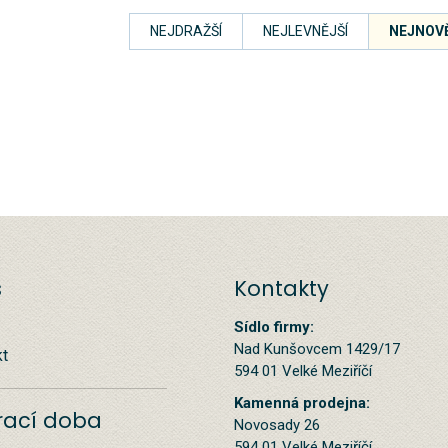
NEJDRAŽŠÍ
NEJLEVNĚJŠÍ
NEJNOVĚ
s
Kontakty
Sídlo firmy:
Nad Kunšovcem 1429/17
kt
594 01 Velké Meziříčí
Kamenná prodejna:
rací doba
Novosady 26
594 01 Velké Meziříčí