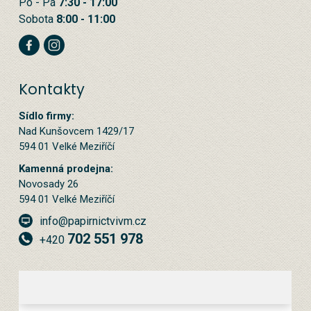
Po - Pá
7:30 - 17:00
Sobota
8:00 - 11:00
Kontakty
Sídlo firmy:
Nad Kunšovcem 1429/17
594 01 Velké Meziříčí
Kamenná prodejna:
Novosady 26
594 01 Velké Meziříčí
info@papirnictvivm.cz
702 551 978
+420