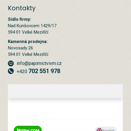
Kontakty
Sídlo firmy:
Nad Kunšovcem 1429/17
594 01 Velké Meziříčí
Kamenná prodejna:
Novosady 26
594 01 Velké Meziříčí
info@papirnictvivm.cz
702 551 978
+420