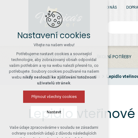
O NÁS
DOPRA
Nastavení cookies
Vítejte na našem webu!
Potřebujeme nastavit cookies a související
KANCELÁŘSKÉ POTŘEBY
ŠKOLNÍ POTŘEBY
technologie, aby zobrazovaný obsah odpovídal
vašim potřebám a vy na webu nalezli přesně to, co
potřebujete. Soubory cookies používané na našem
Kancelářské potřeby
Lepidla
Lepidlo vteřino
webu
nikdy neslouží ke zjišťování totožnosti
uživatelů stránek
.
Přijmout všechny cookies
Lepidlo vteřinové
Nastavit
Vaše údaje zpracováváme v souladu se zásadami
Technická cookies
ochrany osobních údajů z důvodu následujících
nutná pro provozování webu