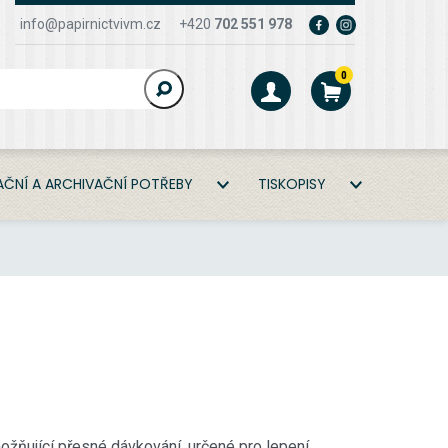
info@papirnictvivm.cz
+420
702 551 978
0
ČNÍ A ARCHIVAČNÍ POTŘEBY
TISKOPISY
možňující přesné dávkování, určené pro lepení