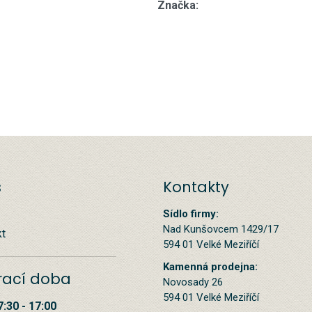
Značka:
s
Kontakty
Sídlo firmy:
Nad Kunšovcem 1429/17
kt
594 01 Velké Meziříčí
Kamenná prodejna:
rací doba
Novosady 26
594 01 Velké Meziříčí
7:30 - 17:00