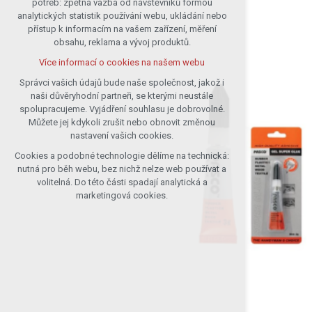
potřeb: zpětná vazba od návštěvníků formou
analytických statistik používání webu, ukládání nebo
udržení kontextu stránek (session):
přístup k informacím na vašem zařízení, měření
případná přihlášení, volby jazyka, apod.
obsahu, reklama a vývoj produktů.
Volitelná cookies
Více informací o cookies na našem webu
analytická pro anonymizované
vyhodnocení návštěvnosti
Správci vašich údajů bude naše společnost, jakož i
naši důvěryhodní partneři, se kterými neustále
marketingová cookies (Google)
spolupracujeme. Vyjádření souhlasu je dobrovolné.
Více informací o cookies na našem webu
Můžete jej kdykoli zrušit nebo obnovit změnou
nastavení vašich cookies.
Cookies a podobné technologie dělíme na technická:
Přijmout všechny cookies
nutná pro běh webu, bez nichž nelze web používat a
volitelná. Do této části spadají analytická a
Odmítnout vše
marketingová cookies.