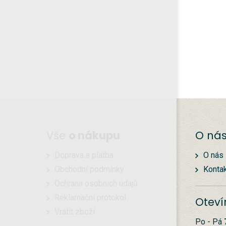
Vše
o nákupu
O ná
Doprava a platba
O nás
Obchodní podmínky
Konta
Ochrana osobních údajů
Reklamační protokol
Oteví
Vrátit zboží
Po - Pá