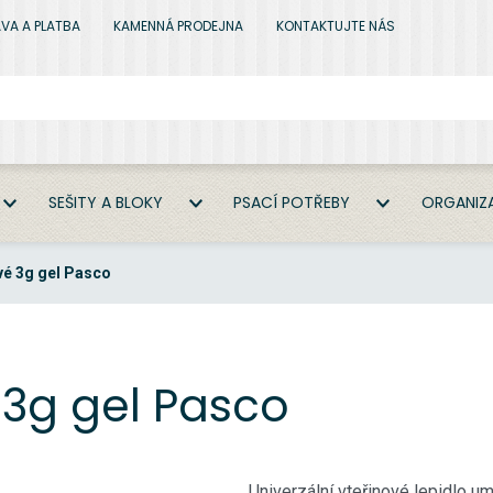
VA A PLATBA
KAMENNÁ PRODEJNA
KONTAKTUJTE NÁS
SEŠITY A BLOKY
PSACÍ POTŘEBY
ORGANIZA
vé 3g gel Pasco
 3g gel Pasco
Univerzální vteřinové lepidlo u