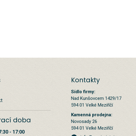
s
Kontakty
Sídlo firmy:
Nad Kunšovcem 1429/17
kt
594 01 Velké Meziříčí
Kamenná prodejna:
rací doba
Novosady 26
594 01 Velké Meziříčí
7:30 - 17:00