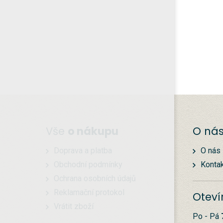
Vše
o nákupu
O ná
Doprava a platba
O nás
Obchodní podmínky
Konta
Ochrana osobních údajů
Reklamační protokol
Oteví
Vrátit zboží
Po - Pá