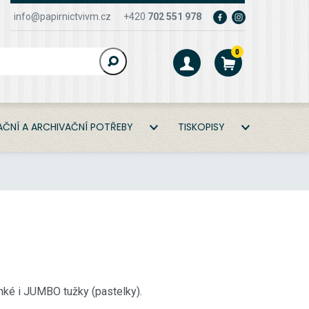
info@papirnictvivm.cz
+420
702 551 978
0
ČNÍ A ARCHIVAČNÍ POTŘEBY
TISKOPISY
ké i JUMBO tužky (pastelky).