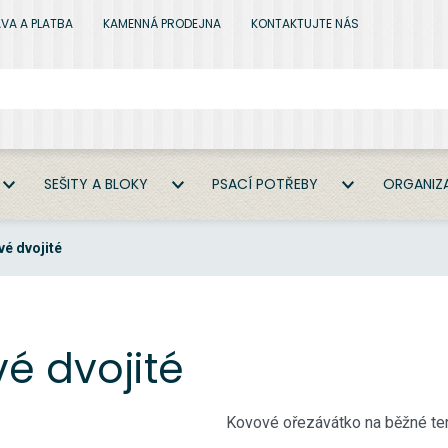
VA A PLATBA
KAMENNÁ PRODEJNA
KONTAKTUJTE NÁS
SEŠITY A BLOKY
PSACÍ POTŘEBY
ORGANIZA
é dvojité
é dvojité
Kovové ořezávátko na běžné ten