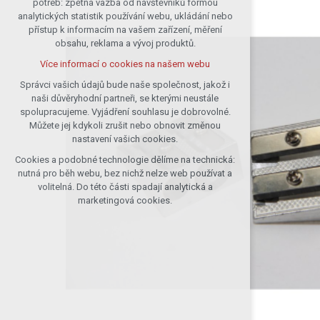
potřeb: zpětná vazba od návštěvníků formou
analytických statistik používání webu, ukládání nebo
udržení kontextu stránek (session):
přístup k informacím na vašem zařízení, měření
případná přihlášení, volby jazyka, apod.
obsahu, reklama a vývoj produktů.
Volitelná cookies
Více informací o cookies na našem webu
analytická pro anonymizované
vyhodnocení návštěvnosti
Správci vašich údajů bude naše společnost, jakož i
naši důvěryhodní partneři, se kterými neustále
marketingová cookies (Google)
spolupracujeme. Vyjádření souhlasu je dobrovolné.
Více informací o cookies na našem webu
Můžete jej kdykoli zrušit nebo obnovit změnou
nastavení vašich cookies.
Cookies a podobné technologie dělíme na technická:
Přijmout všechny cookies
nutná pro běh webu, bez nichž nelze web používat a
volitelná. Do této části spadají analytická a
Odmítnout vše
marketingová cookies.