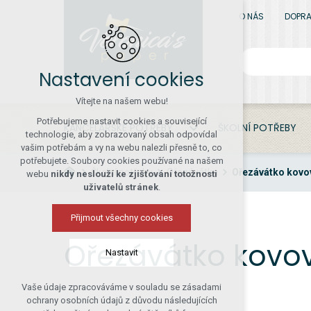
O NÁS
DOPRA
Nastavení cookies
Vítejte na našem webu!
Potřebujeme nastavit cookies a související
KANCELÁŘSKÉ POTŘEBY
ŠKOLNÍ POTŘEBY
technologie, aby zobrazovaný obsah odpovídal
vašim potřebám a vy na webu nalezli přesně to, co
potřebujete. Soubory cookies používané na našem
Školní potřeby
Ořezávátka
Ořezávátko kovov
webu
nikdy neslouží ke zjišťování totožnosti
uživatelů stránek
.
Přijmout všechny cookies
Ořezávátko kovov
Nastavit
Vaše údaje zpracováváme v souladu se zásadami
Technická cookies
ochrany osobních údajů z důvodu následujících
nutná pro provozování webu