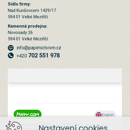
Sídlo firmy:
Nad Kunšovcem 1429/17
594 01 Velké Meziříčí
Kamenná prodejna:
Novosady 26
594 01 Velké Meziříčí
info@papirnictvivm.cz
702 551 978
+420
Nastavení cookies