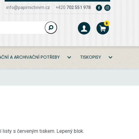
info@papirnictvivm.cz
+420
702 551 978
0
ČNÍ A ARCHIVAČNÍ POTŘEBY
TISKOPISY
ní listy s červeným tiskem. Lepený blok.