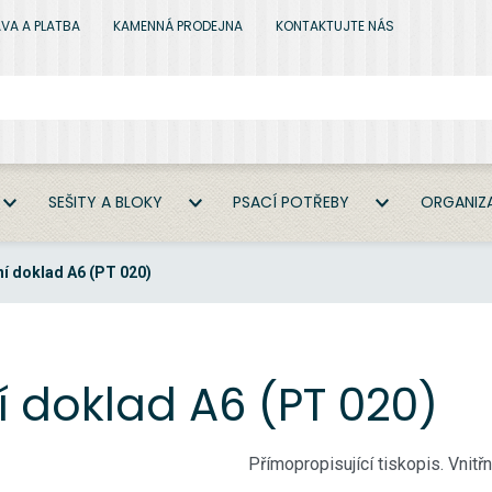
VA A PLATBA
KAMENNÁ PRODEJNA
KONTAKTUJTE NÁS
SEŠITY A BLOKY
PSACÍ POTŘEBY
ORGANIZA
í doklad A6 (PT 020)
í doklad A6 (PT 020)
Přímopropisující tiskopis. Vnitř