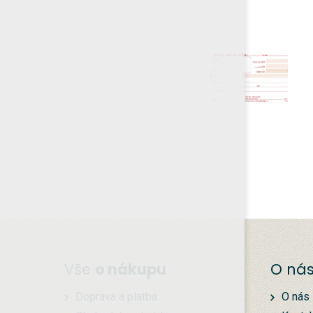
Vše
o nákupu
O ná
Doprava a platba
O nás