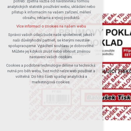
potřeb: zpětná vazba od návštěvníků formou
analytických statistik používání webu, ukládání nebo
udržení kontextu stránek (session):
přístup k informacím na vašem zařízení, měření
případná přihlášení, volby jazyka, apod.
obsahu, reklama a vývoj produktů.
Volitelná cookies
Více informací o cookies na našem webu
analytická pro anonymizované
vyhodnocení návštěvnosti
Správci vašich údajů bude naše společnost, jakož i
naši důvěryhodní partneři, se kterými neustále
marketingová cookies (Google)
spolupracujeme. Vyjádření souhlasu je dobrovolné.
Více informací o cookies na našem webu
Můžete jej kdykoli zrušit nebo obnovit změnou
nastavení vašich cookies.
Cookies a podobné technologie dělíme na technická:
Přijmout všechny cookies
nutná pro běh webu, bez nichž nelze web používat a
volitelná. Do této části spadají analytická a
Odmítnout vše
marketingová cookies.