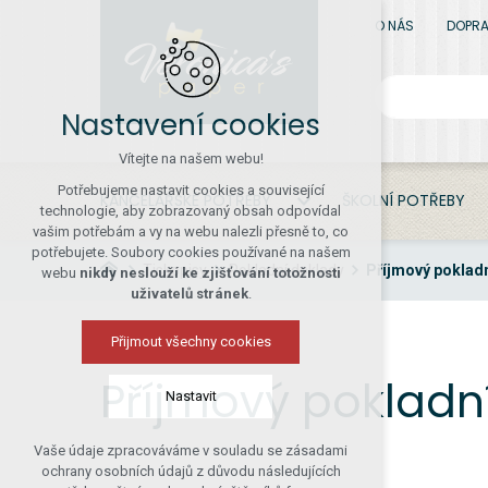
O NÁS
DOPRA
Nastavení cookies
Vítejte na našem webu!
Potřebujeme nastavit cookies a související
KANCELÁŘSKÉ POTŘEBY
ŠKOLNÍ POTŘEBY
technologie, aby zobrazovaný obsah odpovídal
vašim potřebám a vy na webu nalezli přesně to, co
potřebujete. Soubory cookies používané na našem
Tiskopisy
Pokladní doklady
Příjmový pokladn
webu
nikdy neslouží ke zjišťování totožnosti
uživatelů stránek
.
Přijmout všechny cookies
Příjmový pokladn
Nastavit
Vaše údaje zpracováváme v souladu se zásadami
Technická cookies
ochrany osobních údajů z důvodu následujících
nutná pro provozování webu