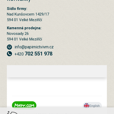
Sídlo firmy:
Nad Kunšovcem 1429/17
594 01 Velké Meziříčí
Kamenná prodejna:
Novosady 26
594 01 Velké Meziříčí
info@papirnictvivm.cz
702 551 978
+420