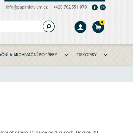
info@papirnictvivm.cz
+420
702 551 978
0
ČNÍ A ARCHIVAČNÍ POTŘEBY
TISKOPISY
alení obsahuje 10 barev po 2 kusech. Dokupy 20