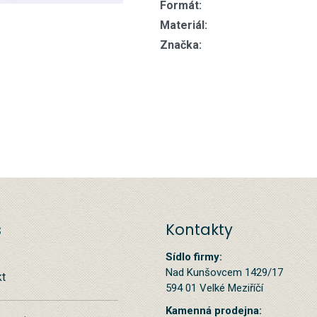
Formát:
Materiál:
Značka:
s
Kontakty
Sídlo firmy:
Nad Kunšovcem 1429/17
kt
594 01 Velké Meziříčí
Kamenná prodejna: