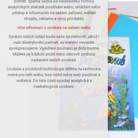
potřeb: zpětná vazba od návštěvníků formou
analytických statistik používání webu, ukládání nebo
udržení kontextu stránek (session):
přístup k informacím na vašem zařízení, měření
případná přihlášení, volby jazyka, apod.
obsahu, reklama a vývoj produktů.
Volitelná cookies
Více informací o cookies na našem webu
analytická pro anonymizované
vyhodnocení návštěvnosti
Správci vašich údajů bude naše společnost, jakož i
naši důvěryhodní partneři, se kterými neustále
marketingová cookies (Google)
spolupracujeme. Vyjádření souhlasu je dobrovolné.
Více informací o cookies na našem webu
Můžete jej kdykoli zrušit nebo obnovit změnou
nastavení vašich cookies.
Cookies a podobné technologie dělíme na technická:
Přijmout všechny cookies
nutná pro běh webu, bez nichž nelze web používat a
volitelná. Do této části spadají analytická a
Odmítnout vše
marketingová cookies.