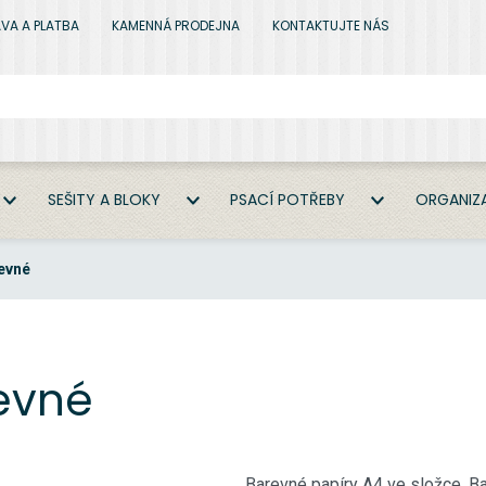
VA A PLATBA
KAMENNÁ PRODEJNA
KONTAKTUJTE NÁS
SEŠITY A BLOKY
PSACÍ POTŘEBY
ORGANIZA
evné
evné
Barevné papíry A4 ve složce. B