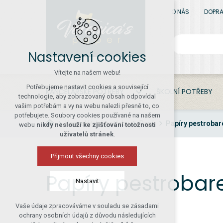
O NÁS
DOPRA
Nastavení cookies
Vítejte na našem webu!
Potřebujeme nastavit cookies a související
KANCELÁŘSKÉ POTŘEBY
ŠKOLNÍ POTŘEBY
technologie, aby zobrazovaný obsah odpovídal
vašim potřebám a vy na webu nalezli přesně to, co
potřebujete. Soubory cookies používané na našem
Kancelářské potřeby
Papír
Papíry pestrobar
webu
nikdy neslouží ke zjišťování totožnosti
uživatelů stránek
.
Přijmout všechny cookies
Papíry pestrobar
Nastavit
Vaše údaje zpracováváme v souladu se zásadami
Technická cookies
ochrany osobních údajů z důvodu následujících
nutná pro provozování webu