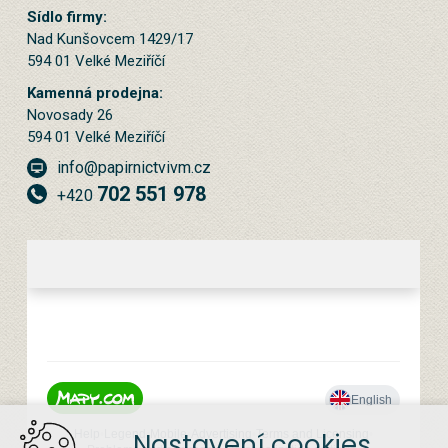
Sídlo firmy:
Nad Kunšovcem 1429/17
594 01 Velké Meziříčí
Kamenná prodejna:
Novosady 26
594 01 Velké Meziříčí
info@papirnictvivm.cz
702 551 978
+420
Nastavení cookies