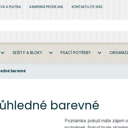
VA A PLATBA
KAMENNÁ PRODEJNA
KONTAKTUJTE NÁS
SEŠITY A BLOKY
PSACÍ POTŘEBY
ORGANIZA
ledné barevné
růhledné barevné
Poznámka: pokud máte zájem o k
poznámek. Pokud bude skladem 