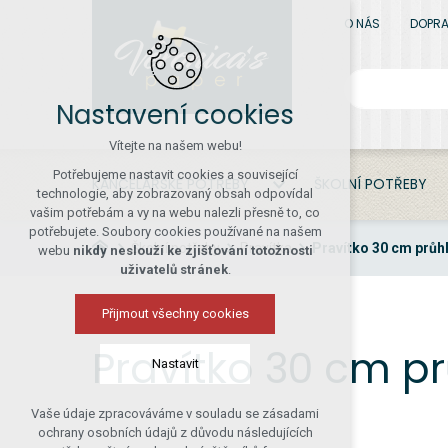
O NÁS
DOPRA
Nastavení cookies
Vítejte na našem webu!
Potřebujeme nastavit cookies a související
KANCELÁŘSKÉ POTŘEBY
ŠKOLNÍ POTŘEBY
technologie, aby zobrazovaný obsah odpovídal
vašim potřebám a vy na webu nalezli přesně to, co
potřebujete. Soubory cookies používané na našem
Školní potřeby
Pravítka
Pravítko 30 cm průh
webu
nikdy neslouží ke zjišťování totožnosti
uživatelů stránek
.
Přijmout všechny cookies
Pravítko 30 cm p
Nastavit
Vaše údaje zpracováváme v souladu se zásadami
Technická cookies
ochrany osobních údajů z důvodu následujících
nutná pro provozování webu