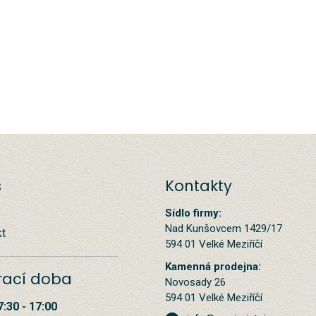
s
Kontakty
Sídlo firmy:
Nad Kunšovcem 1429/17
kt
594 01 Velké Meziříčí
Kamenná prodejna:
rací doba
Novosady 26
594 01 Velké Meziříčí
7:30 - 17:00