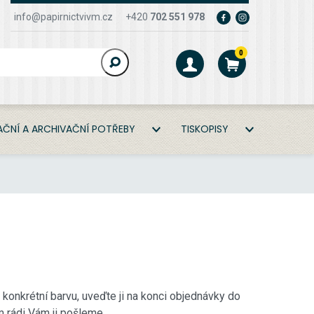
info@papirnictvivm.cz
+420
702 551 978
0
ČNÍ A ARCHIVAČNÍ POTŘEBY
TISKOPISY
onkrétní barvu, uveďte ji na konci objednávky do
rádi Vám ji pošleme.