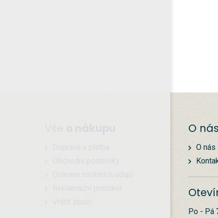
Vše
o nákupu
O ná
Doprava a platba
O nás
Obchodní podmínky
Konta
Ochrana osobních údajů
Reklamační protokol
Oteví
Vrátit zboží
Po - Pá