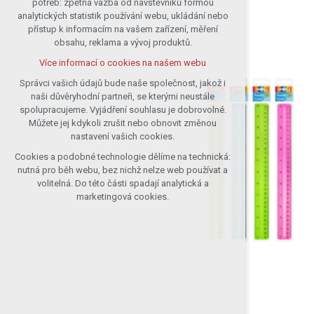
potřeb: zpětná vazba od návštěvníků formou
analytických statistik používání webu, ukládání nebo
udržení kontextu stránek (session):
přístup k informacím na vašem zařízení, měření
případná přihlášení, volby jazyka, apod.
obsahu, reklama a vývoj produktů.
Volitelná cookies
Více informací o cookies na našem webu
analytická pro anonymizované
vyhodnocení návštěvnosti
Správci vašich údajů bude naše společnost, jakož i
naši důvěryhodní partneři, se kterými neustále
marketingová cookies (Google)
spolupracujeme. Vyjádření souhlasu je dobrovolné.
Více informací o cookies na našem webu
Můžete jej kdykoli zrušit nebo obnovit změnou
nastavení vašich cookies.
Cookies a podobné technologie dělíme na technická:
Přijmout všechny cookies
nutná pro běh webu, bez nichž nelze web používat a
volitelná. Do této části spadají analytická a
Odmítnout vše
marketingová cookies.