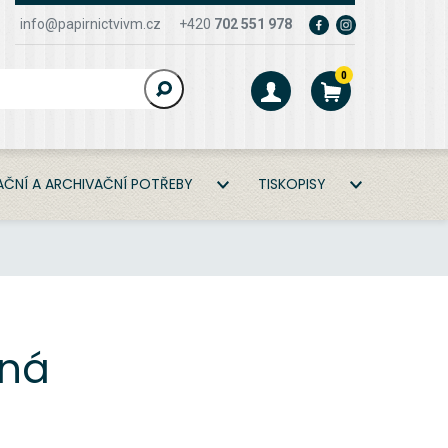
info@papirnictvivm.cz
+420
702 551 978
0
ČNÍ A ARCHIVAČNÍ POTŘEBY
TISKOPISY
rná