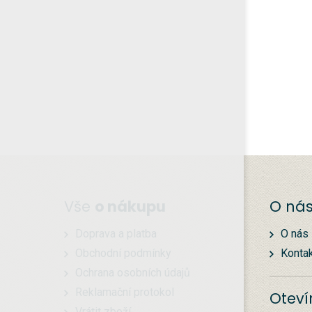
Vše
o nákupu
O ná
Doprava a platba
O nás
Obchodní podmínky
Konta
Ochrana osobních údajů
Reklamační protokol
Oteví
Vrátit zboží