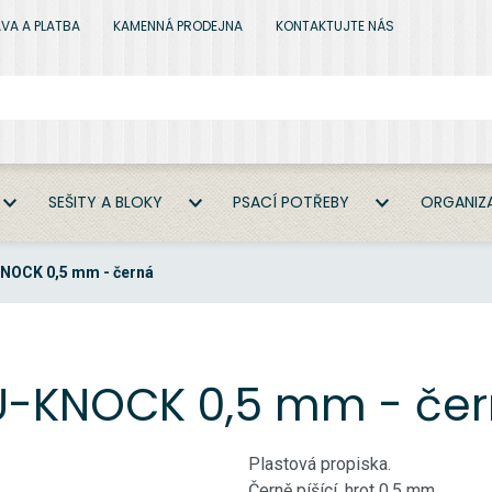
VA A PLATBA
KAMENNÁ PRODEJNA
KONTAKTUJTE NÁS
SEŠITY A BLOKY
PSACÍ POTŘEBY
ORGANIZA
KNOCK 0,5 mm - černá
 U-KNOCK 0,5 mm - če
Plastová propiska.
Černě píšící, hrot 0,5 mm.