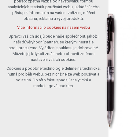
potřeb: zpětná vazba od návštěvníků formou
analytických statistik používání webu, ukládání nebo
udržení kontextu stránek (session):
přístup k informacím na vašem zařízení, měření
případná přihlášení, volby jazyka, apod.
obsahu, reklama a vývoj produktů.
Volitelná cookies
Více informací o cookies na našem webu
analytická pro anonymizované
vyhodnocení návštěvnosti
Správci vašich údajů bude naše společnost, jakož i
naši důvěryhodní partneři, se kterými neustále
marketingová cookies (Google)
spolupracujeme. Vyjádření souhlasu je dobrovolné.
Více informací o cookies na našem webu
Můžete jej kdykoli zrušit nebo obnovit změnou
nastavení vašich cookies.
Cookies a podobné technologie dělíme na technická:
Přijmout všechny cookies
nutná pro běh webu, bez nichž nelze web používat a
volitelná. Do této části spadají analytická a
Odmítnout vše
marketingová cookies.