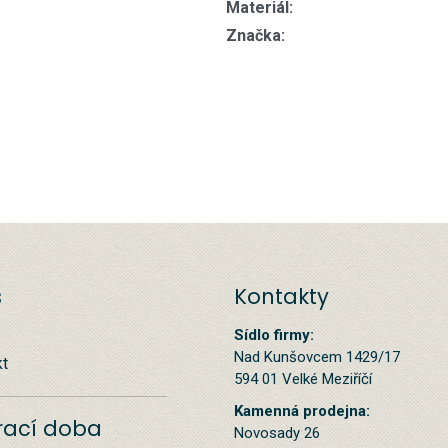
Materiál:
Značka:
s
Kontakty
Sídlo firmy:
Nad Kunšovcem 1429/17
kt
594 01 Velké Meziříčí
Kamenná prodejna:
rací doba
Novosady 26