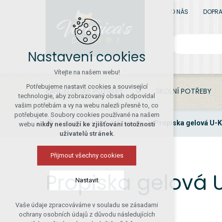
O NÁS
DOPRA
Nastavení cookies
Vítejte na našem webu!
Potřebujeme nastavit cookies a související
KANCELÁŘSKÉ POTŘEBY
ŠKOLNÍ POTŘEBY
technologie, aby zobrazovaný obsah odpovídal
vašim potřebám a vy na webu nalezli přesně to, co
potřebujete. Soubory cookies používané na našem
Psací potřeby
Propisky
Propiska gelová U-
webu
nikdy neslouží ke zjišťování totožnosti
uživatelů stránek
.
Přijmout všechny cookies
Propiska gelová
Nastavit
Vaše údaje zpracováváme v souladu se zásadami
Technická cookies
ochrany osobních údajů z důvodu následujících
nutná pro provozování webu