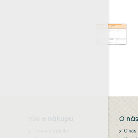
Vše
o nákupu
O ná
Doprava a platba
O nás