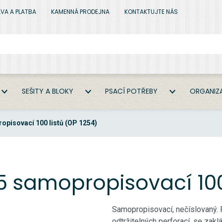
VA A PLATBA
KAMENNÁ PRODEJNA
KONTAKTUJTE NÁS
SEŠITY A BLOKY
PSACÍ POTŘEBY
ORGANIZA
opisovací 100 listů (OP 1254)
5 samopropisovací 100 
Samopropisovací, nečíslovaný. F
odtržitelných perforací, se zak