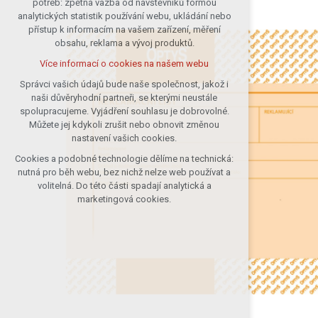
potřeb: zpětná vazba od návštěvníků formou
analytických statistik používání webu, ukládání nebo
udržení kontextu stránek (session):
přístup k informacím na vašem zařízení, měření
případná přihlášení, volby jazyka, apod.
obsahu, reklama a vývoj produktů.
Volitelná cookies
Více informací o cookies na našem webu
analytická pro anonymizované
vyhodnocení návštěvnosti
Správci vašich údajů bude naše společnost, jakož i
naši důvěryhodní partneři, se kterými neustále
marketingová cookies (Google)
spolupracujeme. Vyjádření souhlasu je dobrovolné.
Více informací o cookies na našem webu
Můžete jej kdykoli zrušit nebo obnovit změnou
nastavení vašich cookies.
Cookies a podobné technologie dělíme na technická:
Přijmout všechny cookies
nutná pro běh webu, bez nichž nelze web používat a
volitelná. Do této části spadají analytická a
Odmítnout vše
marketingová cookies.