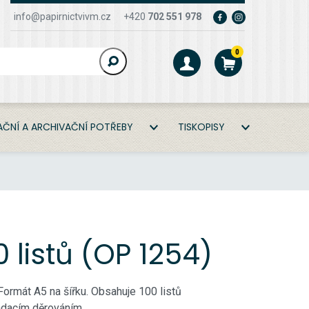
info@papirnictvivm.cz
+420
702 551 978
0
ČNÍ A ARCHIVAČNÍ POTŘEBY
TISKOPISY
listů (OP 1254)
ormát A5 na šířku. Obsahuje 100 listů
ládacím děrováním.