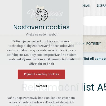
O NÁS
DOPRA
Nastavení cookies
Vítejte na našem webu!
Potřebujeme nastavit cookies a související
KANCELÁŘSKÉ POTŘEBY
ŠKOLNÍ POTŘEBY
technologie, aby zobrazovaný obsah odpovídal
vašim potřebám a vy na webu nalezli přesně to, co
potřebujete. Soubory cookies používané na našem
Tiskopisy
Ostatní
Reklamační list A5 samopr
webu
nikdy neslouží ke zjišťování totožnosti
uživatelů stránek
.
Přijmout všechny cookies
Reklamační list A
Nastavit
Vaše údaje zpracováváme v souladu se zásadami
Technická cookies
ochrany osobních údajů z důvodu následujících
nutná pro provozování webu