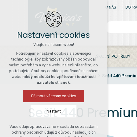
O NÁS
DOPRA
Nastavení cookies
Vítejte na našem webu!
Potřebujeme nastavit cookies a související
KANCELÁŘSKÉ POTŘEBY
ŠKOLNÍ POTŘEBY
technologie, aby zobrazovaný obsah odpovídal
vašim potřebám a vy na webu nalezli přesně to, co
potřebujete. Soubory cookies používané na našem
Sešity a bloky
Školní sešity
Sešit 440 Premium
webu
nikdy neslouží ke zjišťování totožnosti
uživatelů stránek
.
Přijmout všechny cookies
Sešit 440 Premium
Nastavit
Vaše údaje zpracováváme v souladu se zásadami
Technická cookies
ochrany osobních údajů z důvodu následujících
nutná pro provozování webu