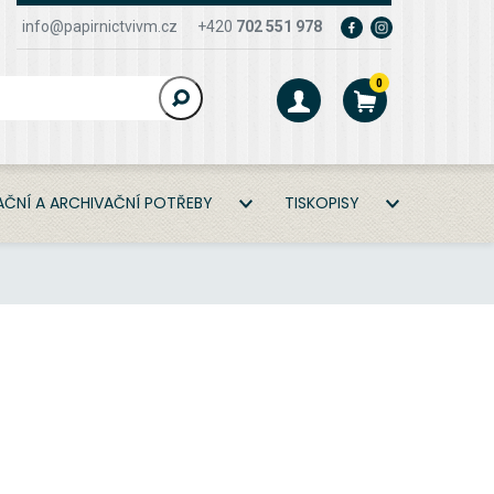
info@papirnictvivm.cz
+420
702 551 978
0
ČNÍ A ARCHIVAČNÍ POTŘEBY
TISKOPISY