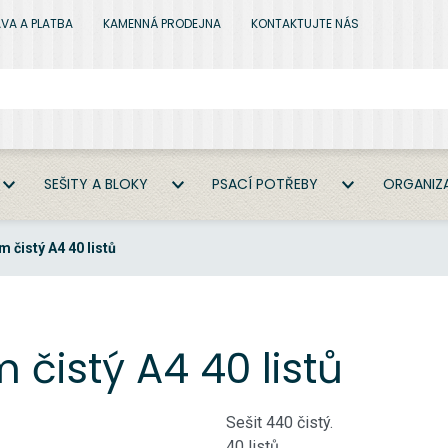
VA A PLATBA
KAMENNÁ PRODEJNA
KONTAKTUJTE NÁS
SEŠITY A BLOKY
PSACÍ POTŘEBY
ORGANIZA
 čistý A4 40 listů
 čistý A4 40 listů
Sešit 440 čistý.
40 listů.