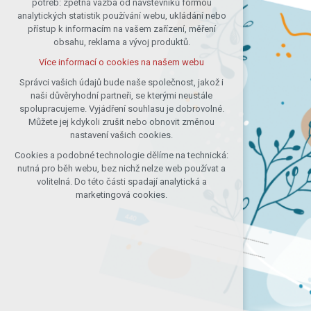
potřeb: zpětná vazba od návštěvníků formou
analytických statistik používání webu, ukládání nebo
udržení kontextu stránek (session):
přístup k informacím na vašem zařízení, měření
případná přihlášení, volby jazyka, apod.
obsahu, reklama a vývoj produktů.
Volitelná cookies
Více informací o cookies na našem webu
analytická pro anonymizované
vyhodnocení návštěvnosti
Správci vašich údajů bude naše společnost, jakož i
naši důvěryhodní partneři, se kterými neustále
marketingová cookies (Google)
spolupracujeme. Vyjádření souhlasu je dobrovolné.
Více informací o cookies na našem webu
Můžete jej kdykoli zrušit nebo obnovit změnou
nastavení vašich cookies.
Cookies a podobné technologie dělíme na technická:
Přijmout všechny cookies
nutná pro běh webu, bez nichž nelze web používat a
volitelná. Do této části spadají analytická a
Odmítnout vše
marketingová cookies.