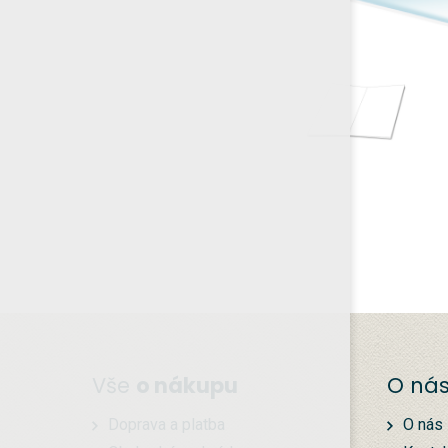
Vše
o nákupu
O ná
Doprava a platba
O nás