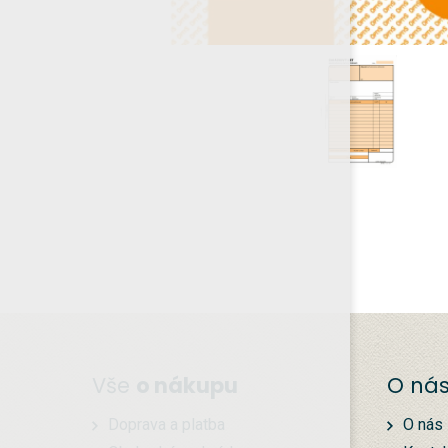
Vše
o nákupu
O ná
Doprava a platba
O nás