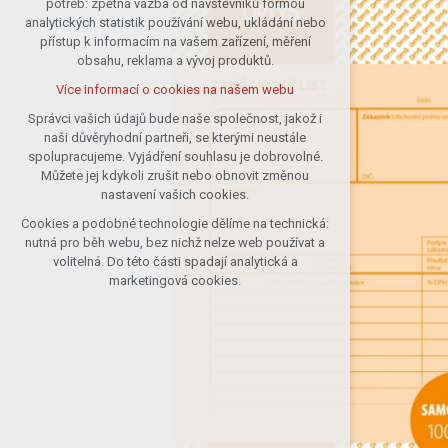
potřeb: zpětná vazba od návštěvníků formou
analytických statistik používání webu, ukládání nebo
udržení kontextu stránek (session):
přístup k informacím na vašem zařízení, měření
případná přihlášení, volby jazyka, apod.
obsahu, reklama a vývoj produktů.
Volitelná cookies
Více informací o cookies na našem webu
analytická pro anonymizované
vyhodnocení návštěvnosti
Správci vašich údajů bude naše společnost, jakož i
naši důvěryhodní partneři, se kterými neustále
marketingová cookies (Google)
spolupracujeme. Vyjádření souhlasu je dobrovolné.
Více informací o cookies na našem webu
Můžete jej kdykoli zrušit nebo obnovit změnou
nastavení vašich cookies.
Cookies a podobné technologie dělíme na technická:
Přijmout všechny cookies
nutná pro běh webu, bez nichž nelze web používat a
volitelná. Do této části spadají analytická a
Odmítnout vše
marketingová cookies.