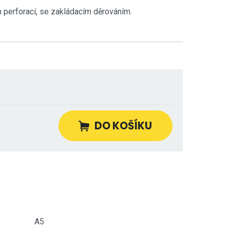
h perforací, se zakládacím děrováním.
DO KOŠÍKU
A5