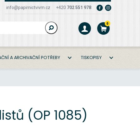
info@papirnictvivm.cz
+420
702 551 978
0
ČNÍ A ARCHIVAČNÍ POTŘEBY
TISKOPISY
istů (OP 1085)