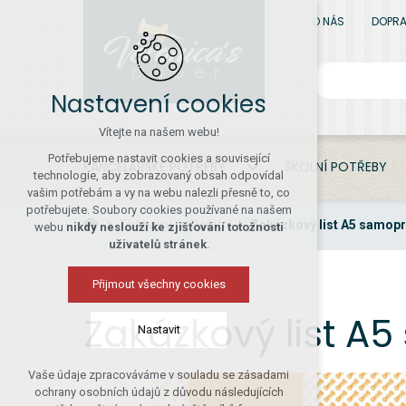
O NÁS
DOPRA
Nastavení cookies
Vítejte na našem webu!
Potřebujeme nastavit cookies a související
KANCELÁŘSKÉ POTŘEBY
ŠKOLNÍ POTŘEBY
technologie, aby zobrazovaný obsah odpovídal
vašim potřebám a vy na webu nalezli přesně to, co
potřebujete. Soubory cookies používané na našem
Tiskopisy
Ostatní
Zakázkový list A5 samopr
webu
nikdy neslouží ke zjišťování totožnosti
uživatelů stránek
.
Přijmout všechny cookies
Zakázkový list A5
Nastavit
Vaše údaje zpracováváme v souladu se zásadami
Technická cookies
ochrany osobních údajů z důvodu následujících
nutná pro provozování webu