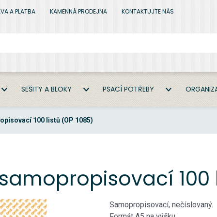
VA A PLATBA
KAMENNÁ PRODEJNA
KONTAKTUJTE NÁS
SEŠITY A BLOKY
PSACÍ POTŘEBY
ORGANIZA
opisovací 100 listů (OP 1085)
 samopropisovací 100 l
Samopropisovací, nečíslovaný.
Formát A5 na výšku.