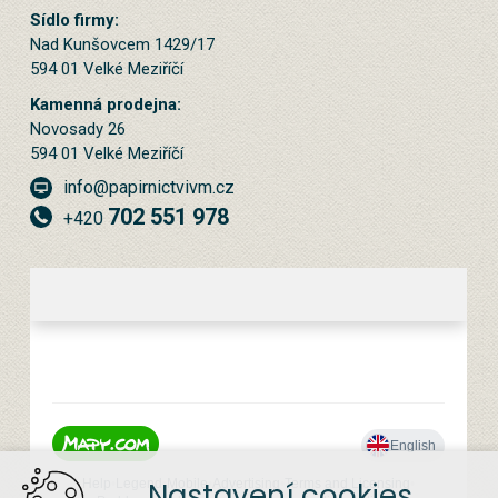
Sídlo firmy:
Nad Kunšovcem 1429/17
594 01 Velké Meziříčí
Kamenná prodejna:
Novosady 26
594 01 Velké Meziříčí
info@papirnictvivm.cz
702 551 978
+420
Nastavení cookies